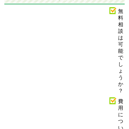
無
料
相
談
は
可
能
で
し
ょ
う
か
？
費
用
に
つ
い