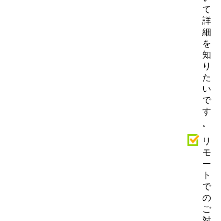
て
詳
細
を
知
り
た
い
で
す
。
リ
モ
ー
ト
で
の
ご
対