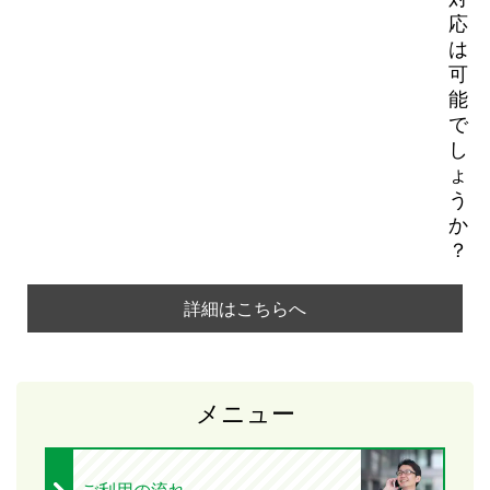
応
は
可
能
で
し
ょ
う
か
？
詳細はこちらへ
メニュー
ご利用の流れ